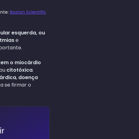
onte:
Boston Scientific
ular esquerda, ou
itmias
e
portante.
tem o miocárdio
ou
citotóxica
.
árdica
,
doença
a se firmar o
ir