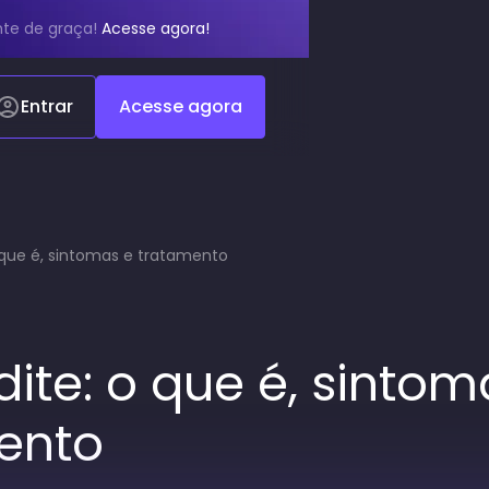
te de graça!
Acesse agora!
Entrar
Acesse agora
 que é, sintomas e tratamento
ite: o que é, sintom
ento