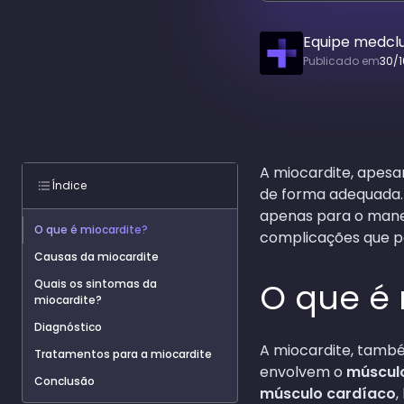
Equipe medcl
Publicado em
30/
A miocardite, apesa
Índice
de forma adequada.
apenas para o mane
O que é miocardite?
complicações que p
Causas da miocardite
O que é 
Quais os sintomas da
miocardite?
Diagnóstico
A miocardite, tamb
Tratamentos para a miocardite
envolvem o
múscul
Conclusão
músculo cardíaco