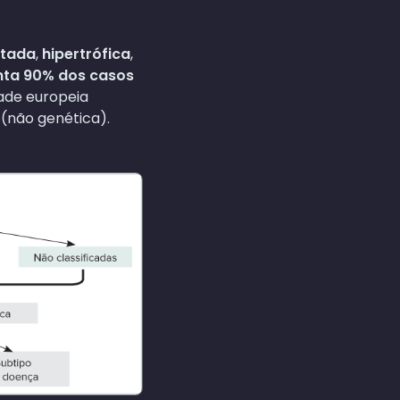
atada
,
hipertrófica
,
nta 90% dos casos
dade europeia
(não genética).