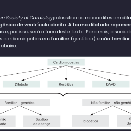
n Society of Cardiology
classifica as miocardites em
dil
gênica de ventrículo direito
.
A forma dilatada represe
as
e, por isso, será o foco deste texto. Para mais, a socie
as cardiomiopatias em
familiar
(genética) e
não familiar
abaixo.