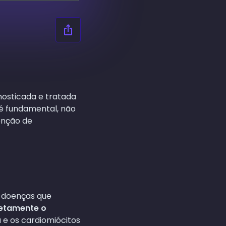
nosticada e tratada
é fundamental, não
enção de
 doenças que
etamente o
e os cardiomiócitos