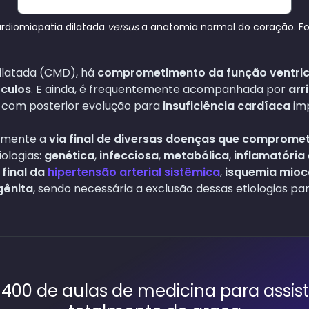
rdiomiopatia dilatada
versus
a anatomia normal do coração. F
ilatada (CMD), há
comprometimento da função ventric
ículos
. E ainda, é frequentemente acompanhada por
arr
, com posterior evolução para
insuficiência cardíaca
im
temente a
via final de diversas doenças que comprome
iologias:
genética
,
infecciosa
,
metabólica
,
inflamatória
 final da
hipertensão arterial sistêmica
,
isquemia mioc
ênita
, sendo necessária a exclusão dessas etiologias par
400 de aulas de medicina para assist