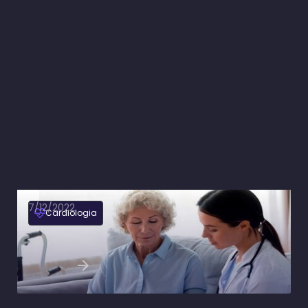
7/12/2022
Cardiologia
Sexo feminino e seus fatores de risco
cardiovascular
Ler artigo