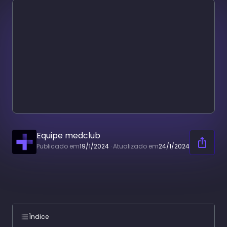
Equipe medclub
Publicado em
19/1/2024
·
Atualizado em
24/1/2024
Índice