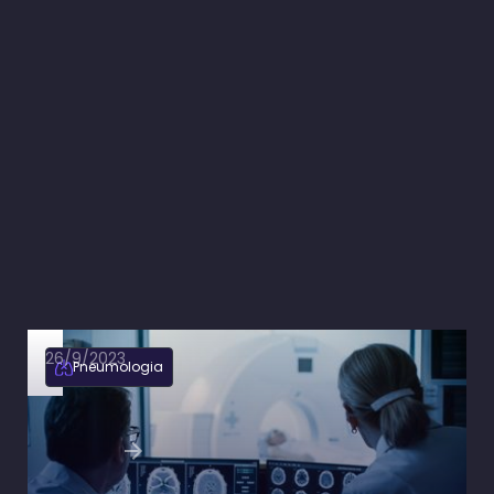
26/9/2023
Pneumologia
Quando solicitar o contraste na tomografia de
tórax?
Ler artigo