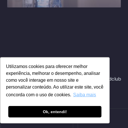
Aulas relacionadas
Utilizamos cookies para oferecer melhor
experiência, melhorar o desempenho, analisar
Assista nossas aulas de Endocrinologia no medclub
como você interage em nosso site e
personalizar conteúdo. Ao utilizar este site, você
Acesse grátis
concorda com o uso de cookies.
Saiba mais
Ok, entendi!