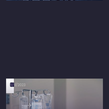
11/8/2023
Fluidoterapia no choque séptico: liberal ou
conservadora?
Ler artigo