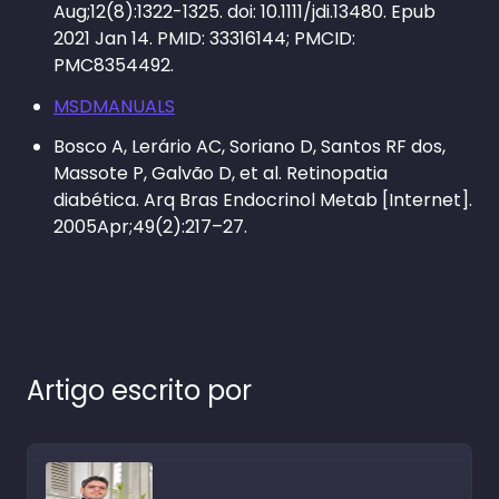
Aug;12(8):1322-1325. doi: 10.1111/jdi.13480. Epub
2021 Jan 14. PMID: 33316144; PMCID:
PMC8354492.
MSDMANUALS
Bosco A, Lerário AC, Soriano D, Santos RF dos,
Massote P, Galvão D, et al. Retinopatia
diabética. Arq Bras Endocrinol Metab [Internet].
2005Apr;49(2):217–27.
Artigo escrito por