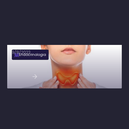
9/8/2023
Endocrinologia
Hipertireoidismo: o que causa, sinais e
sintomas e como tratar
Ler artigo