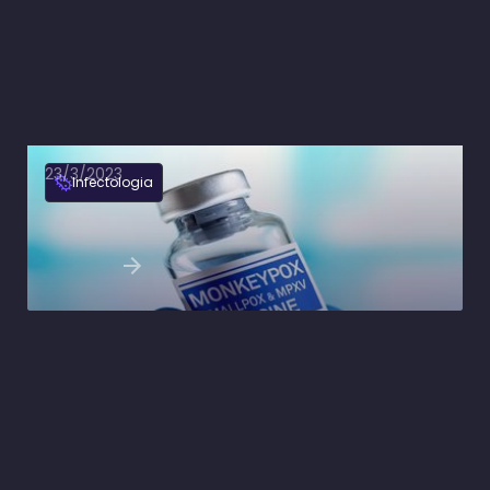
23/3/2023
Infectologia
Varíola dos macacos: saiba tudo sobre a nova
vacina
Ler artigo