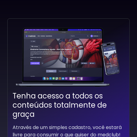
Pneumonia não Complicada
Pneumonia não Com
na Infância
na Infância
Professor(a):
Paula Schwambach
Professor(a):
Paula Sch
Tenha acesso a todos os
conteúdos totalmente de
graça
Através de um simples cadastro, você estará
livre para consumir o que quiser do medclub!