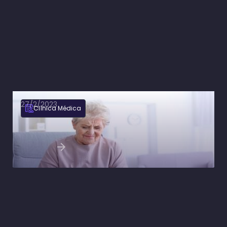
27/2/2023
Clínica Médica
Osteoartrite: Fisiopatologia, quadro clínico e
tratamento
Ler artigo