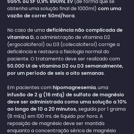
SG5% ou SF 0,9% 890mL EV
(de forma que se
obtenha uma solução final de 1000ml)
com uma
vazão de correr 50ml/hora
.
No caso de uma
deficiência não complicada de
vitamina D
, a administração de vitamina D2
(ergocalciferol) ou D3 (colecalciferol) corrige a
deficiência e restaura a fisiologia normal do
paciente. O tratamento deve ser realizado com
50.000 UI de vitamina D2 ou D3 semanalmente,
por um período de seis a oito semanas
.
Em pacientes com
hipomagnesemia
, uma
infusão de 2 g (16 mEq)
de sulfato de magnésio
deve ser administrada como uma solução a 10%
ao longo de 10 a 20 minutos,
seguida por 1 grama
(8 mEq) em 100 mL de líquido por hora. A
reposição de magnésio deve ser mantida
enquanto a concentração sérica de magnésio