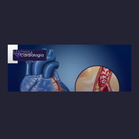
5/2/2024
Cardiologia
AngioTC ou CATE no diagnóstico de doença
arterial coronariana
Ler artigo