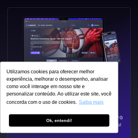
Professor(a):
Daniela Kamel
Professor(a):
Walter Card
Utilizamos cookies para oferecer melhor
experiência, melhorar o desempenho, analisar
Tenha acesso a todos os
como você interage em nosso site e
conteúdos totalmente de
personalizar conteúdo. Ao utilizar este site, você
graça
concorda com o uso de cookies.
Saiba mais
Através de um simples cadastro, você estará
Ok, entendi!
livre para consumir o que quiser do medclub!