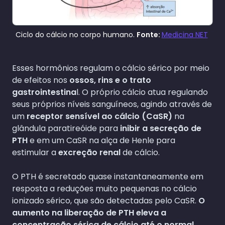
Ciclo do cálcio no corpo humano.
Fonte:
Medicina NET
Esses hormônios regulam o cálcio sérico por meio
de efeitos nos
ossos, rins e o trato
gastrointestina
l. O próprio cálcio atua regulando
seus próprios níveis sanguíneos, agindo através de
um
receptor sensível ao cálcio (CaSR)
na
glândula paratireóide para
inibir a secreção de
PTH
e em um CaSR na alça de Henle para
estimular a
excreção renal
de cálcio.
O PTH é secretado quase instantaneamente em
resposta a reduções muito pequenas no cálcio
ionizado sérico, que são detectadas pelo CaSR.
O
aumento na liberação de PTH eleva a
concentração sérica de cálcio até o normal