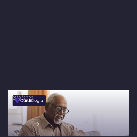
21/9/2022
Cardiologia
Associação entre a presença da Helicobacter
pylori (H. pylori) e a hipertensão arterial
sistêmica (HAS) é esclarecida
Ler artigo