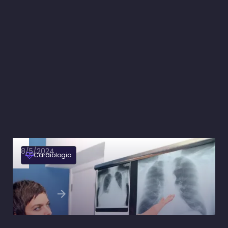
8/5/2024
Cardiologia
Hipertensão pulmonar: tipos, causas, sintomas
e tratamento
Ler artigo