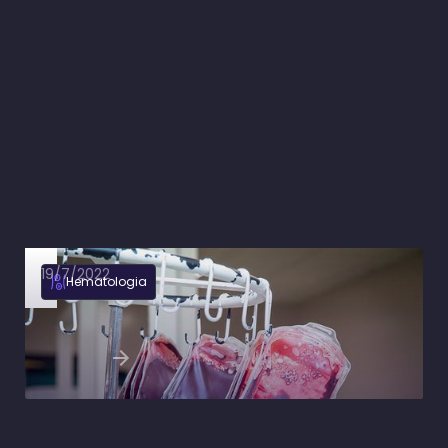
19/7/2022
Hematologia
Como funcionam as indicações de
concentrado de hemácias
Ler artigo