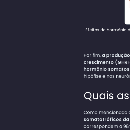
Efeitos do hormônio d
Por fim,
a produção
crescimento (GHR
hormônio somatost
hipófise e nos neurô
Quais a
Como mencionado a
somatotróficos da g
correspondem a 98% 