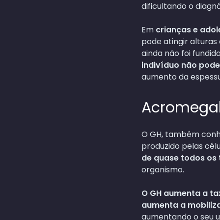
dificultando o diagnó
Em
crianças e ado
pode atingir alturas 
ainda não foi fundi
indivíduo não pode
aumento da espessu
Acromegal
O GH, também conhe
produzido pelas cél
de quase todos os 
organismo.
O GH aumenta a tax
aumenta a mobiliza
aumentando o seu us