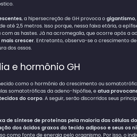
stico.
lescentes
, a hipersecreção de GH provoca o
gigantismo
de até 2,5 metros. Isso porque, nessa faixa etária, a epífi
da com as hastes. Já na acromegalia, que ocorre após a a
 mais crescer
. Entretanto, observa-se o crescimento de
ra dos ossos.
ia e hormônio GH
cido como o hormônio do crescimento ou somatotrófic
ulas somatotróficas da adeno-hipófise, e
atua provocan
tecidos do corpo
. A seguir, serão discorridos seus princip
a de síntese de proteínas pela maioria das células d
ção dos ácidos graxos do tecido adiposo e seus os n
o como fonte de energia pelo organismo. Por isso, o ind