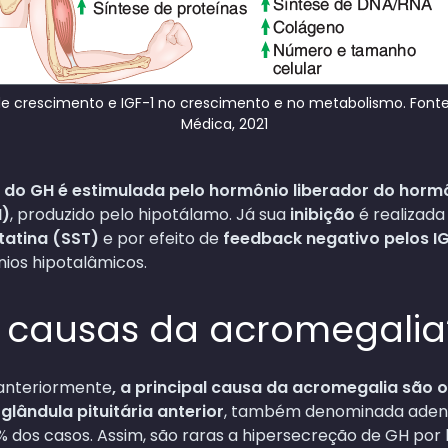
e crescimento e IGF-1 no crescimento e no metabolismo. Fonte:
Médica, 2021
 do GH é estimulada pelo hormônio liberador do horm
H)
, produzido pelo hipotálamo. Já sua
inibição
é realizada
atina (SST)
e por efeito de
feedback negativo pelos I
nios hipotalâmicos.
s causas da acromegalia
nteriormente
, a principal causa da acromegalia são
lândula pituitária anterior
, também denominada adeno
dos casos. Assim, são raras a hipersecreção de GH por 