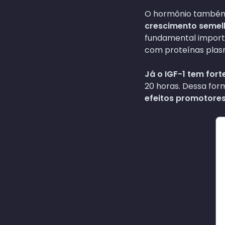
O hormônio també
crescimento semelh
fundamental importâ
com proteínas plasm
Já o IGF-1 tem for
20 horas. Dessa for
efeitos promotores