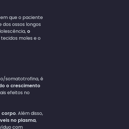
, em que o paciente
se dos ossos longos
dolescência,
o
 tecidos moles e o
o/somatotrofina, é
do o crescimento
ais efeitos no
o corpo
. Além disso,
íveis no plasma
,
ivíduo com