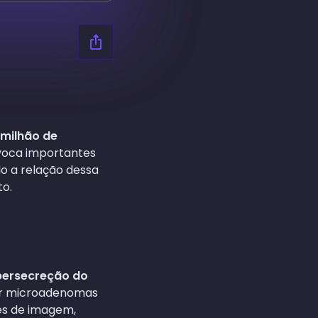
 milhão de
ovoca importantes
do a relação dessa
to.
persecreção do
er microadenomas
s de imagem,