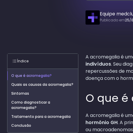
Equipe medcl
Publicado em
25/
A acromegalia é u
Índice
indivíduos
. Seu di
repercussões de mor
O que é acromegalia?
doença com o hormôn
Quais as causas da acromegalia?
O que é
Sintomas
Como diagnosticar a
acromegalia?
A acromegalia é um
Tratamento para a acromegalia
hormônio GH
. A pr
Conclusão
ou macroadenomas.