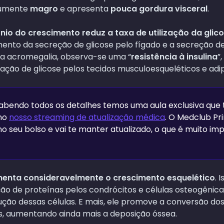
mumente
magro
e apresenta
pouca gordura visceral
.
io do crescimento reduz a taxa de utilização da glico
to da secreção de glicose pelo fígado e a secreção de 
 na acromegalia, observa-se uma “
resistência à insulina
”
ção de glicose pelos tecidos musculoesqueléticos e adi
sabendo todos os detalhes temos uma aula exclusiva que 
 no
nosso streaming de atualização médica
. O Medclub P
o seu bolso e vai te manter atualizado, o que é muito im
enta consideravelmente o crescimento esquelético
. 
o de proteínas pelos condrócitos e células osteogênic
ão dessas células. E mais, ele promove a conversão do
s, aumentando ainda mais a deposição óssea.