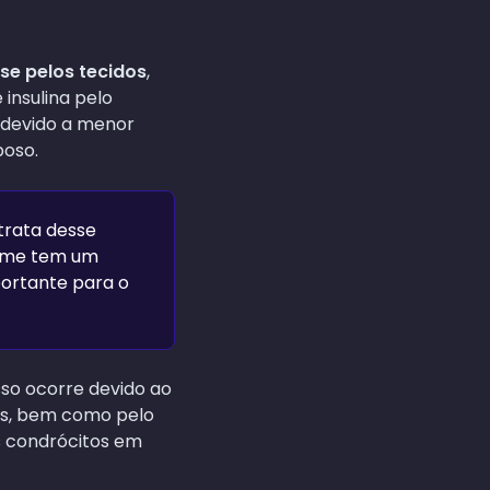
se pelos tecidos
,
insulina pelo
, devido a menor
poso.
trata desse
rime tem um
portante para o
Isso ocorre devido ao
as, bem como pelo
s condrócitos em