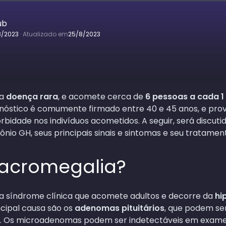
ub
8/2023
·
Atualizado em
25/8/2023
ma
doença rara
, e acomete cerca de
6 pessoas a cada 1
agnóstico é comumente firmado entre 40 e 45 anos, e pr
bidade nos indivíduos acometidos. A seguir, será discuti
io GH, seus principais sinais e sintomas e seu tratamen
 acromegalia?
a síndrome clínica que acomete adultos e decorre da
hi
incipal causa são os
adenomas pituitários
, que podem s
 Os microadenomas podem ser indetectáveis em exame