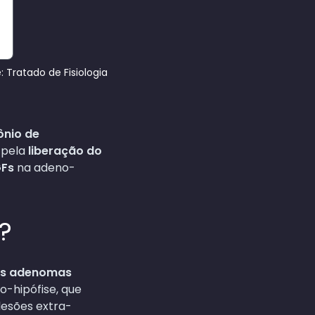
 Tratado de Fisiologia
ônio de
 pela
liberação do
GFs
na adeno-
?
 os adenomas
-hipófise, que
lesões extra-