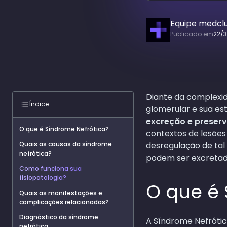
Equipe medcl
Publicado em
22/
Diante da complexida
Índice
glomerular e sua es
excreção e
preserv
O que é Síndrome Nefrótica?
contextos de lesões
Quais as causas da síndrome
desregulação de tal
nefrótica?
podem ser excretada
Como funciona sua
fisiopatologia?
O que é 
Quais as manifestações e
complicações relacionadas?
Diagnóstico da síndrome
A Síndrome Nefrótic
nefrótica