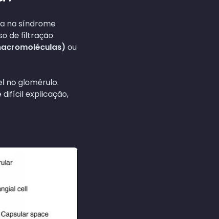
ria na síndrome
o de filtração
 macromoléculas)
ou
l no glomérulo.
ifícil explicação,