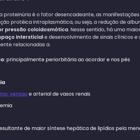
a proteinúria é o fator desencadeante, as manifestações
ão protéica intraplasmática, ou seja, a redução de albu
r pressão coloidosmótica
. Nesse sentido, há uma maior
spaço intersticial
e desenvolvimento de sinais clínicos e
mente relacionadas a:
co
: principalmente periorbitária ao acordar e nos pés
ia
mo: venoso
e arterial de vasos renais
lemia
resultante de maior síntese hepática de lipídios pela me