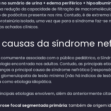
a no sumário de urina + edema periférico + hipoalbum
a redução da capacidade de filtração de macromolécula
o de podócitos presente nos rins. Contudo, é de extrema 
roteinúria isolada, uma vez que para a síndrome faz-se 
 achados clínicos.
 causas da síndrome nef
 comumente associada com o público pediátrico, a Sínd
ia encontrada nos adultos. Contudo, as principais etiolo
anças a principal causa de síndrome nefrótica (responsá
a glomerulopatia de lesão mínima (não há indícios de les
 como etiologia idiopática.
rincipais etiologias envolvem, além da anteriormente cita
rose focal segmentada primária
: também de origem id