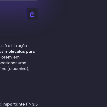
s é a filtração
as moléculas para
 Porém, em
 ocasionar uma
ína (albumina),
a importante ( > 3,5