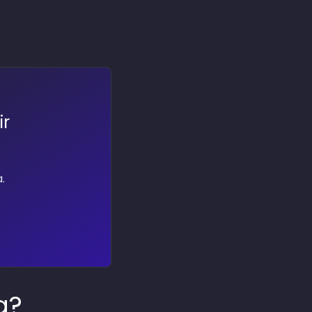
ir
.
a?