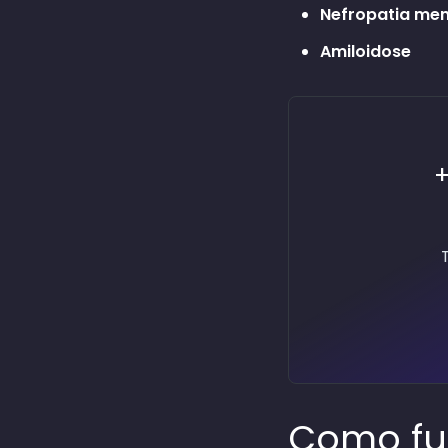
Nefropatia me
Amiloidose
+
Como fun