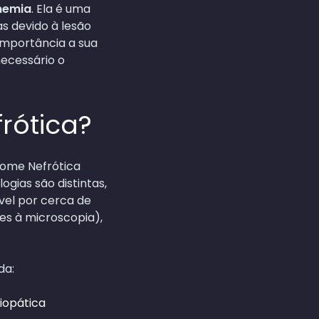
inemia
. Ela é uma
s devido à lesão
importância a sua
necessário o
rótica?
rome Nefrótica
gias são distintas,
vel por cerca de
ões à microscopia),
da:
iopática