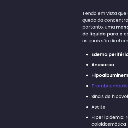
Tendo em vista que 
queda da concentraç
portanto, uma
meno
de líquido para o e
as quais são direta
Edema periféri
Anasarca
Hipoalbuminem
Tromboembolis
Sinais de hipovo
Ascite
Hiperlipidemia: 
coloidosmótica