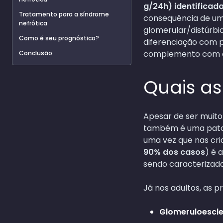
g/24h) identificad
Tratamento para a síndrome
consequência de um
nefrótica
glomerular/distúrbi
Como é seu prognóstico?
diferenciação com p
complemento com os
Conclusão
Quais as
Apesar de ser muito
também é uma patolog
uma vez que nas cri
90% dos casos
) é 
sendo caracterizada
Já nos adultos, as p
Glomeruloescle