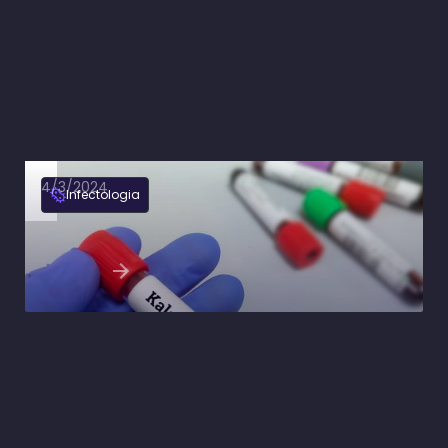
4/3/2024
Infectologia
Leishmaniose visceral: sintomas, diagnóstico e
tratamento
Ler artigo