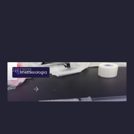
2/6/2023
Anestesiologia
Propofol na sedação: quando é indicado?
Ler artigo