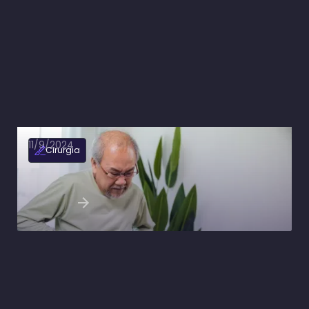
11/9/2024
Cirurgia
Isquemia intestinal: o que é, fisiopatologia,
sintomas e tratamento
Ler artigo