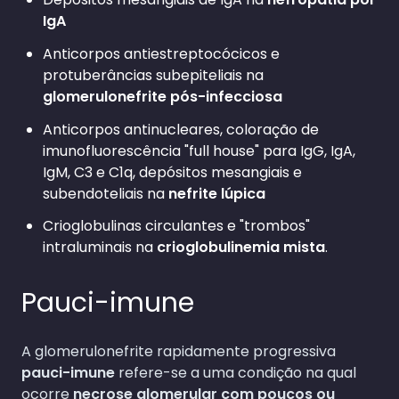
IgA
Anticorpos antiestreptocócicos e
protuberâncias subepiteliais na
glomerulonefrite pós-infecciosa
Anticorpos antinucleares, coloração de
imunofluorescência "full house" para IgG, IgA,
IgM, C3 e C1q, depósitos mesangiais e
subendoteliais na
nefrite lúpica
Crioglobulinas circulantes e "trombos"
intraluminais na
crioglobulinemia mista
.
Pauci-imune
A glomerulonefrite rapidamente progressiva
pauci-imune
refere-se a uma condição na qual
ocorre
necrose glomerular com poucos ou