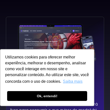
Nefrolitíase
Lesão Renal Aguda
Professor(a):
Saulo Alencar
Professor(a):
Saulo Alenc
Utilizamos cookies para oferecer melhor
experiência, melhorar o desempenho, analisar
como você interage em nosso site e
personalizar conteúdo. Ao utilizar este site, você
Tenha acesso a todos os
concorda com o uso de cookies.
Saiba mais
conteúdos totalmente de
graça
Ok, entendi!
Através de um simples cadastro, você estará