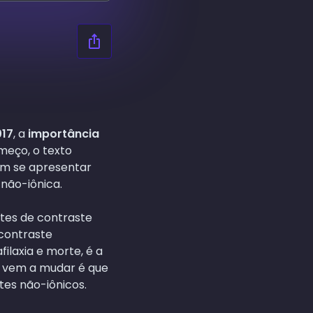
017
, a
importância
meço, o texto
dem se apresentar
não-iônica.
ntes de contraste
contraste
filaxia e morte, é a
e vem a mudar é que
es não-iônicos.