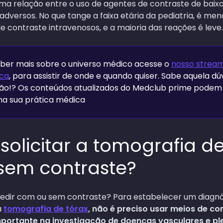
ma relação entre o uso de agentes de contraste de baix
adversos. No que tange a faixa etária da pediatria, é men
 contraste intravenosos, e a maioria das reações é leve.
aber mais sobre o universo médico acesse o
nosso stream
ica
, para assistir de onde e quando quiser. Sabe aquela d
ão!? Os conteúdos atualizados do Medclub prime podem 
 na sua prática médica
olicitar a tomografia de
sem contraste?
pedir com ou sem contraste? Para estabelecer um diagn
a
tomografia de tórax
, não é preciso usar meios de co
mportante na investigação de doenças vasculares e pl