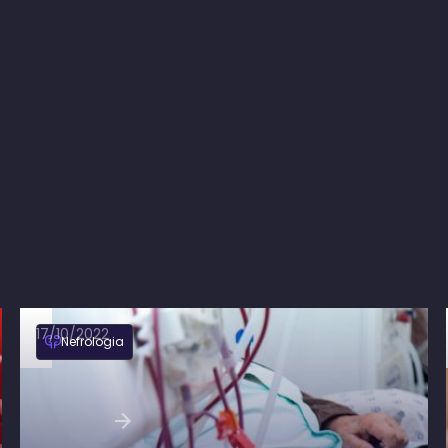
17/10/2022
Nefrologia
Evidências sobre a terapia de reposição
renal no choque séptico
Ler artigo