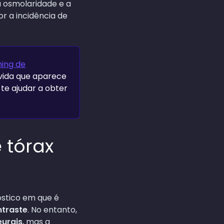
a osmolaridade e a
or a incidência de
ing de
úvida que aparece
te ajudar a obter
 tórax
óstico em que é
ntraste
. No entanto,
eurais
, mas a