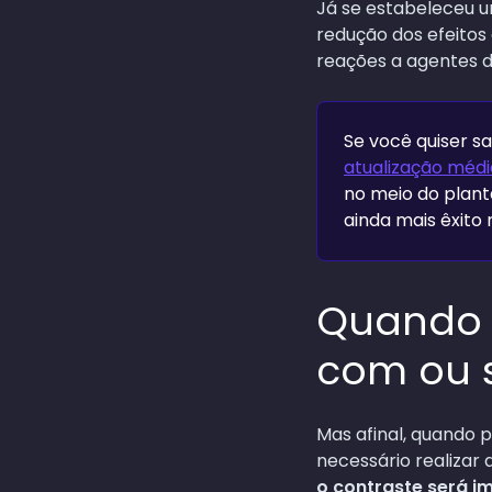
Já se estabeleceu u
redução dos efeitos 
reações a agentes de
Se você quiser s
atualização méd
no meio do plant
ainda mais êxito
Quando s
com ou 
Mas afinal, quando 
necessário realizar 
o contraste será i