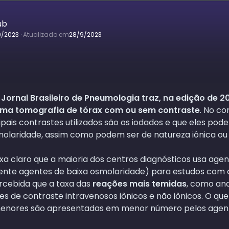
ub
9/2023
·
Atualizado em
28/9/2023
o
Jornal Brasileiro de Pneumologia traz, na edição de 2
 uma tomografia de tórax com ou sem contraste
. No co
ipais contrastes utilizados são os iodados e que eles po
molaridade, assim como podem ser de natureza iônica ou 
ixa claro que a maioria dos centros diagnósticos usa age
mente agentes de baixa osmolaridade) para estudos com 
ercebida que a taxa das
reações mais temidas
, como ana
 de contraste intravenosos iônicos e não iônicos. O qu
menores são apresentadas em menor número pelos agent