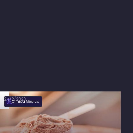
24/2/2023
Clínica Médica
Proteína Whey: a suplementação e seus
potenciais efeitos adversos
Ler artigo