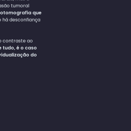
vasão tumoral
iotomografia que
o há desconfiança
o contraste ao
e tudo, é o caso
vidualização do