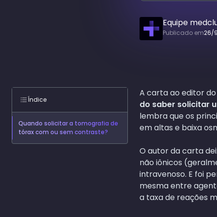
Equipe medcl
Publicado em
26/
A carta ao editor d
Índice
do saber solicitar
lembra que os princ
Quando solicitar a tomografia de
em altas e baixa os
tórax com ou sem contraste?
O autor da carta de
não iônicos (geral
intravenoso. E foi p
mesma entre agentes
a taxa de reações 