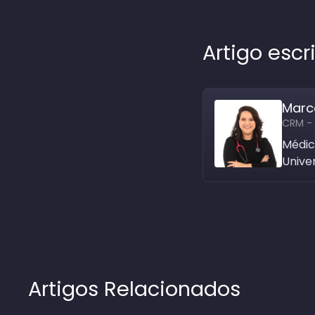
Artigo escr
Marc
CRM -
Médic
Unive
Artigos Relacionados