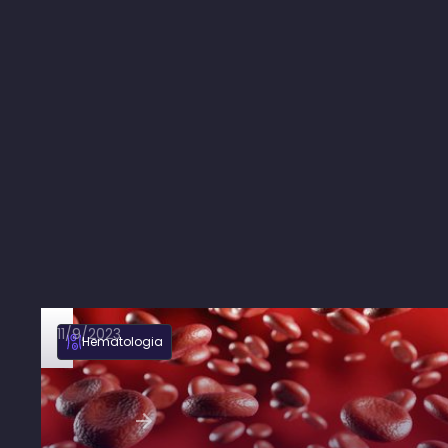
11/9/2023
Hematologia
Mieloma múltiplo: sintomas, diagnóstico
e tratamento
Ler artigo