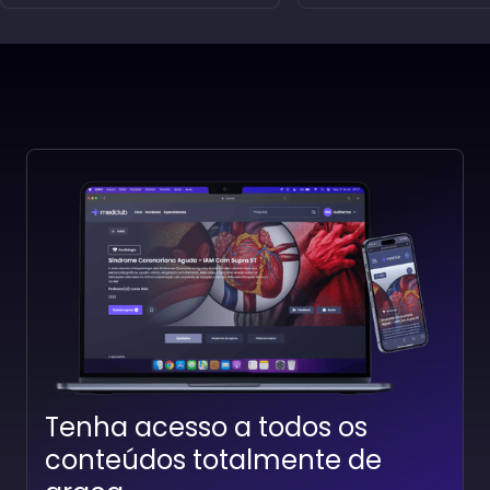
Hipodermóclise: Ac
Extubação Paliativa
Subcutâneo
Professor(a):
Lívia Interaminense
Professor(a):
Victor Dias
Tenha acesso a todos os
conteúdos totalmente de