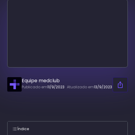
Equipe medclub
Publicado em
11/9/2023
·
Atualizado em
13/9/2023
Índice