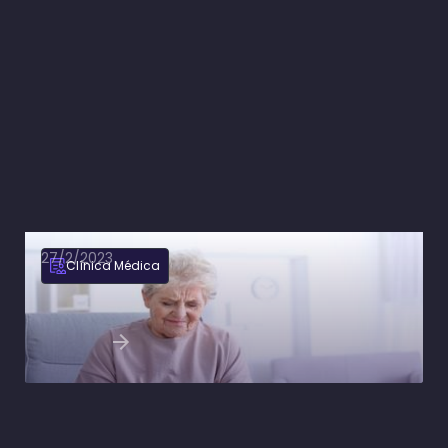
27/2/2023
Clínica Médica
Osteoartrite: Fisiopatologia, quadro clínico e
tratamento
Ler artigo