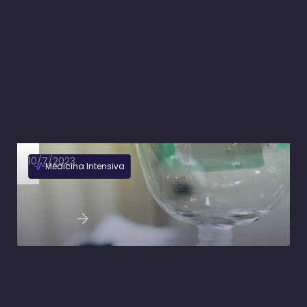
10/7/2023
Medicina Intensiva
Tempo de enchimento capilar na
ressuscitação de pacientes em choque
séptico
Ler artigo