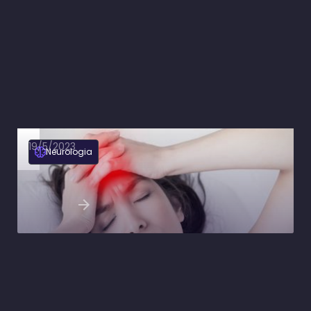
19/5/2023
Neurologia
Saiba como fazer o manejo do paciente com
cefaleia na emergência
Ler artigo