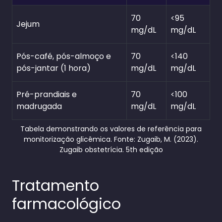
70
<95
Jejum
mg/dL
mg/dL
Pós-café, pós-almoço e
70
<140
pós-jantar (1 hora)
mg/dL
mg/dL
Pré-prandiais e
70
<100
madrugada
mg/dL
mg/dL
Tabela demonstrando os valores de referência para
monitorização glicêmica. Fonte: Zugaib, M. (2023).
Zugaib obstetrícia. 5th edição
Tratamento
farmacológico