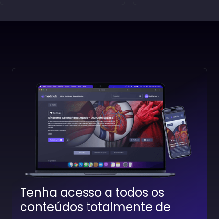
Vulvovaginites
Prematuridade e R
Professor(a):
Francilberto Souza
Professor(a):
Francilberto
Tenha acesso a todos os
conteúdos totalmente de