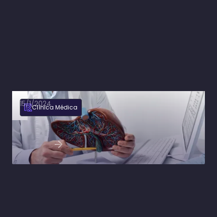
15/1/2024
Clínica Médica
Encefalopatia hepática: fisiopatologia, quadro
clínico e tratamento
Ler artigo