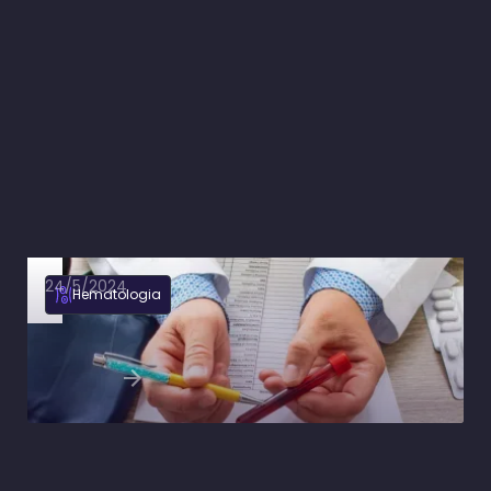
24/5/2024
Hematologia
Anemia hipoproliferativa: causas, sintomas e
diagnóstico diferencial
Ler artigo