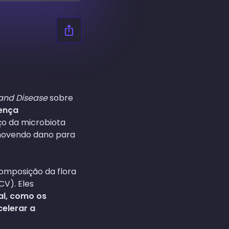
and Disease
sobre
oença
ço da microbiota
omovendo dano para
composição da flora
CV). Eles
al, como os
celerar a