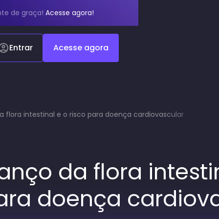
te de graça!
Acesse agora!
Entrar
Acesse agora
 flora intestinal e o risco para doença cardiovascular
nço da flora intesti
para doença cardiov