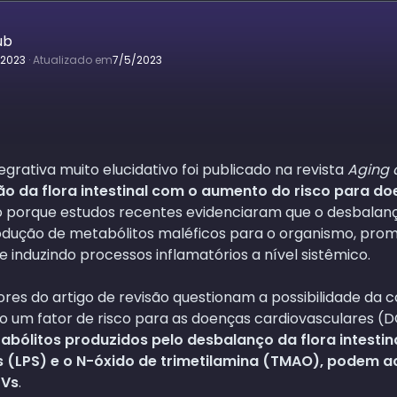
ub
/2023
·
Atualizado em
7/5/2023
tegrativa muito elucidativo foi publicado na revista
Aging 
ão da flora intestinal com o aumento do risco para d
so porque estudos recentes evidenciaram que o desbalan
produção de metabólitos maléficos para o organismo, pr
l e induzindo processos inflamatórios a nível sistêmico.
ores do artigo de revisão questionam a possibilidade da 
mo um fator de risco para as doenças cardiovasculares (D
abólitos produzidos pelo desbalanço da flora intestin
s (LPS) e o N-óxido de trimetilamina (TMAO), podem a
CVs
.