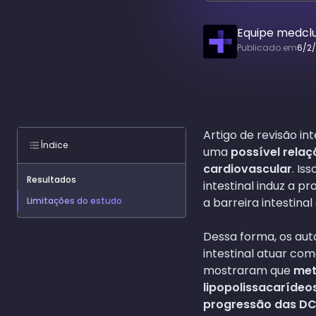
Equipe medcl
Publicado em
6/2
Artigo de revisão in
Índice
uma
possível relaç
cardiovascular
. Is
Resultados
intestinal induz a 
Limitações do estudo
a barreira intestina
Dessa forma, os aut
intestinal atuar co
mostraram que
met
lipopolissacarídeo
progressão das D