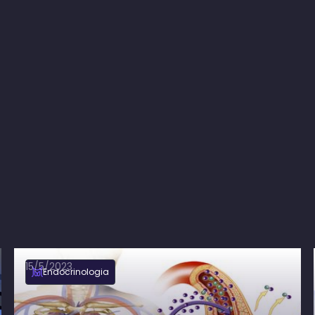
15/5/2023
Endocrinologia
Estado Hiperglicêmico Hiperosmolar: o
que é, sintomas e tratamento