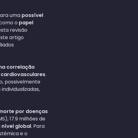
 para uma
possível
 como o
papel
 esta revisão
este artigo
liados
uma correlação
 cardiovasculares
.
o, possivelmente
individualizadas,
 morte por doenças
S), 17.9 milhões de
nível global
. Para
istêmica e o