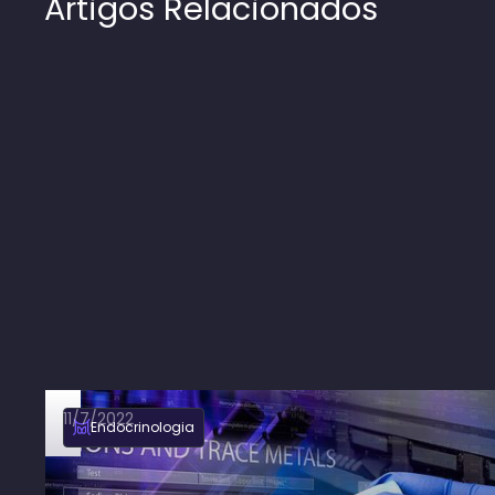
Artigos Relacionados
11/7/2022
Endocrinologia
Quando e como repor potássio na
hipocalemia?