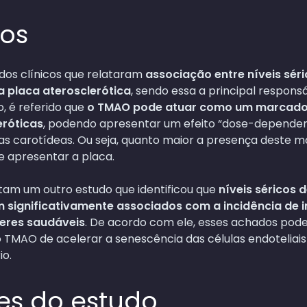
dos
dos clínicos que relataram
associação entre níveis sér
a placa aterosclerótica
, sendo essa a principal respons
, é referido que
o TMAO pode atuar como um marcador
eróticas
, podendo apresentar um efeito “dose-depende
ias carotídeas. Ou seja, quanto maior a presença deste m
e apresentar a placa.
itam um outro estudo que identificou que
níveis séricos 
m significativamente associados com a incidência de 
eres saudáveis
. De acordo com ele, esses achados pode
 TMAO de acelerar a senescência das células endoteliais
io.
es do estudo