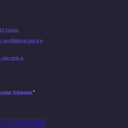
83 casos
 profilática para a
 alergias e
scular Disease.
"