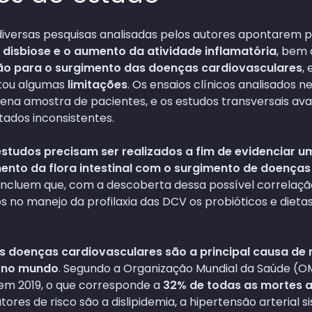
diversas pesquisas analisadas pelos autores apontarem
 disbiose e o aumento da atividade inflamatória
, bem
ão para o surgimento das doenças cardiovasculares
,
ntou algumas
limitações
. Os ensaios clínicos analisados n
a amostra de pacientes, e os estudos transversais ava
ados inconsistentes.
studos precisam ser realizados a fim de evidenciar 
ento da flora intestinal com o surgimento de doenças
oncluem que, com a descoberta dessa possível correlaçã
s no manejo da profilaxia das DCV os probióticos e dietas 
s doenças cardiovasculares são a principal causa de
s no mundo
. Segundo a Organização Mundial da Saúde (OM
m 2019, o que corresponde a
32% de todas as mortes a 
atores de risco são a dislipidemia, a hipertensão arterial s