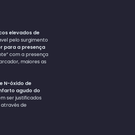
icos elevados de
ável pelo surgimento
 para a presença
nte” com a presença
arcador, maiores as
de N-óxido de
infarto agudo do
m ser justificados
 através de