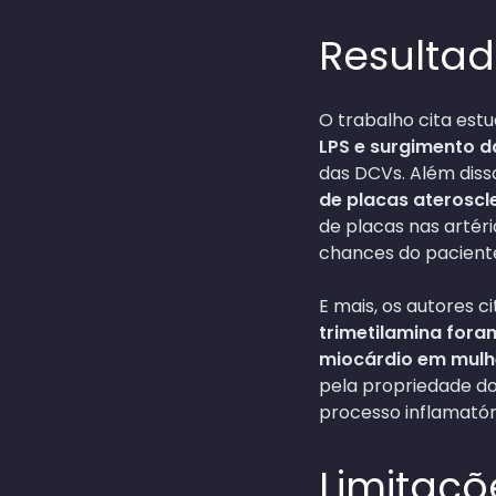
Resulta
O trabalho cita estu
LPS e surgimento d
das DCVs. Além disso
de placas ateroscl
de placas nas artér
chances do pacient
E mais, os autores c
trimetilamina fora
miocárdio em mulh
pela propriedade do
processo inflamatór
Limitaçõ