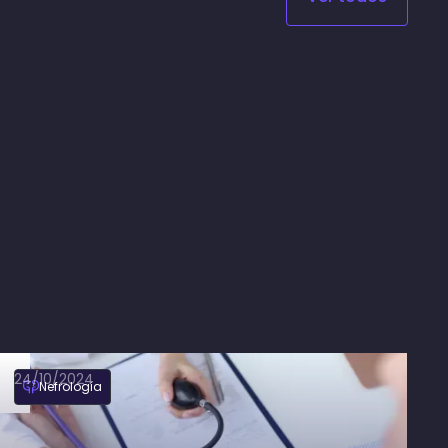
24/10/2024
Nefrologia
Hipertensão renovascular: causa,
diagnóstico e tratamento