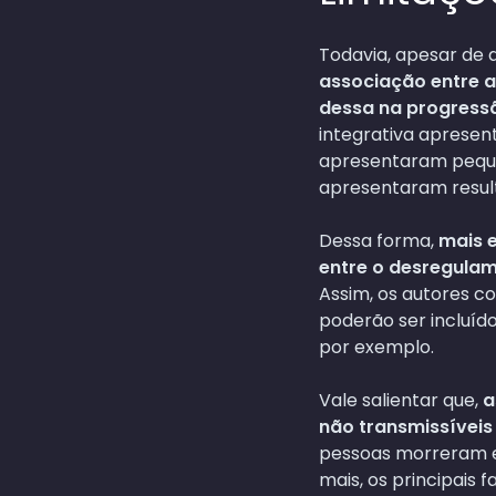
Todavia, apesar de 
associação entre a
dessa na progress
integrativa aprese
apresentaram pequen
apresentaram result
Dessa forma,
mais e
entre o desregulam
Assim, os autores c
poderão ser incluído
por exemplo.
Vale salientar que,
a
não transmissívei
pessoas morreram e
mais, os principais f