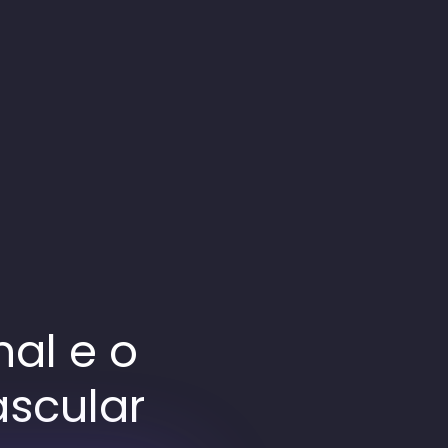
nal e o
ascular